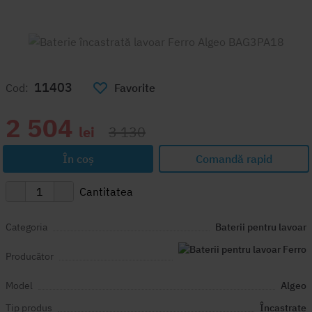
11403
Cod:
Favorite
2 504
lei
3 130
În coș
Comandă rapid
Cantitatea
Categoria
Baterii pentru lavoar
Producător
Model
Algeo
Tip produs
Încastrate