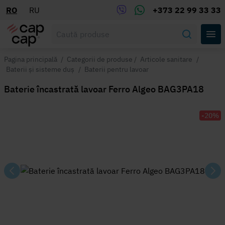
RO
RU
+373 22 99 33 33
Pagina principală
/
Categorii de produse
/
Articole sanitare
/
Baterii și sisteme duș
/
Baterii pentru lavoar
Baterie încastrată lavoar Ferro Algeo BAG3PA18
-20%