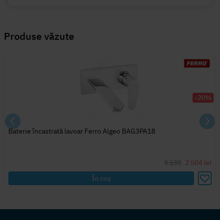
Produse văzute
-20%
Baterie încastrată lavoar Ferro Algeo BAG3PA18
3 130
2 504
lei
În coș