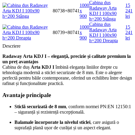
Cabina dus
1000
15
Radaway Arta
80738+80741
x
241
KDJ I 100x90
900
lei
h=200 Stânga
Cabina dus
1000
15
Radaway Arta
80739+80741
x
241
KDJ I 100x90
900
lei
h=200 Dreapta
Descriere
Radaway Arta KDJ I – eleganță, precizie și calitate premium la
un preț avantajos
Cabina de duș
Arta KDJ I
îmbină eleganța liniilor drepte cu
tehnologia modernă a sticlei securizate de 8 mm. Este o alegere
perfectă pentru băile contemporane, oferind un echilibru între design
rafinat și funcționalitate practică.
Avantaje principale
Sticlă securizată de 8 mm
, conform normei PN:EN 12150:1
– siguranță și rezistență excepțională.
Balamale încorporate la nivelul sticlei
, care asigură o
suprafață plană ușor de curățat și un aspect elegant.