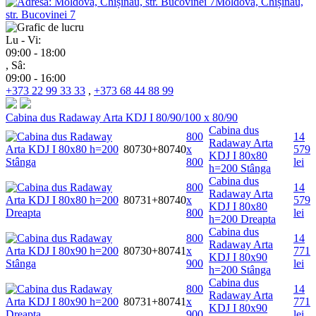
Moldova, Chișinău,
str. Bucovinei 7
Lu - Vi:
09:00 - 18:00
, Sâ:
09:00 - 16:00
+373 22 99 33 33
,
+373 68 44 88 99
Cabina dus Radaway Arta KDJ I 80/90/100 x 80/90
Cabina dus
800
14
Radaway Arta
80730+80740
x
579
KDJ I 80x80
800
lei
h=200 Stânga
Cabina dus
800
14
Radaway Arta
80731+80740
x
579
KDJ I 80x80
800
lei
h=200 Dreapta
Cabina dus
800
14
Radaway Arta
80730+80741
x
771
KDJ I 80x90
900
lei
h=200 Stânga
Cabina dus
800
14
Radaway Arta
80731+80741
x
771
KDJ I 80x90
900
lei