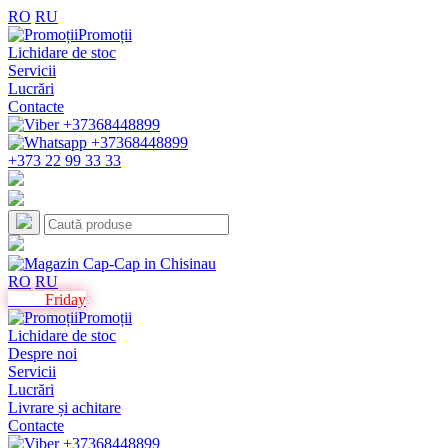
RO
RU
Promoții
Lichidare de stoc
Servicii
Lucrări
Contacte
+373 22 99 33 33
RO
RU
Black
Friday
Promoții
Lichidare de stoc
Despre noi
Servicii
Lucrări
Livrare și achitare
Contacte