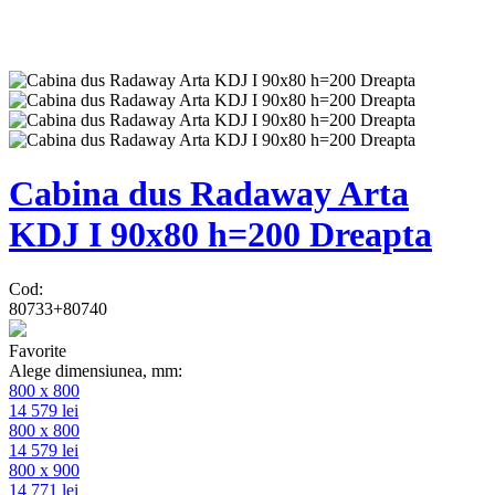
Cabina dus Radaway Arta
KDJ I 90x80 h=200 Dreapta
Cod:
80733+80740
Favorite
Alege dimensiunea, mm:
800 x 800
14 579
lei
800 x 800
14 579
lei
800 x 900
14 771
lei