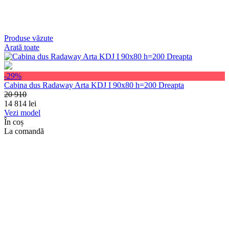
Produse văzute
Arată toate
-29%
Cabina dus Radaway Arta KDJ I 90x80 h=200 Dreapta
20 910
14 814
lei
Vezi model
În coș
La comandă