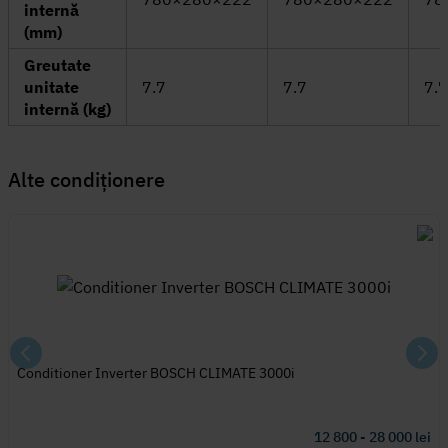
internă
(mm)
Greutate
unitate
7.7
7.7
7.7
internă (kg)
Alte
condiționere
Conditioner Inverter BOSCH CLIMATE 3000i
12 800 - 28 000
lei