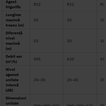
Agent
R32
R32
R3
frigorific
Lungime
maximă
20
20
20
traseu (m)
Diferență
nivel
10
10
10
maximă
(m)
Debit aer
545
620
65
(m³/h)
Nivel
zgomot
unitate
20–38
20–41
20
internă
(dB)
Dimensiuni
unitate
780×280×222
780×280×222
78