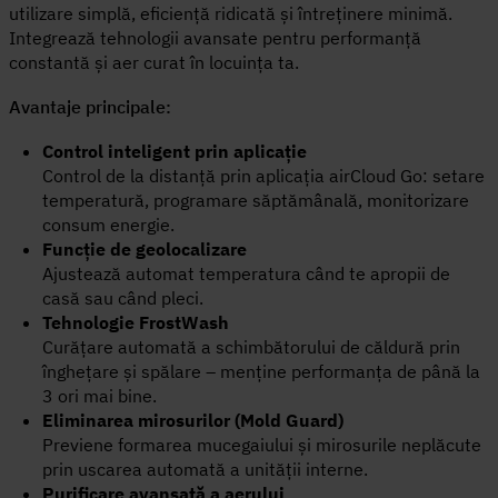
utilizare simplă, eficiență ridicată și întreținere minimă.
Integrează tehnologii avansate pentru performanță
constantă și aer curat în locuința ta.
Avantaje principale:
Control inteligent prin aplicație
Control de la distanță prin aplicația airCloud Go: setare
temperatură, programare săptămânală, monitorizare
consum energie.
Funcție de geolocalizare
Ajustează automat temperatura când te apropii de
casă sau când pleci.
Tehnologie FrostWash
Curățare automată a schimbătorului de căldură prin
înghețare și spălare – menține performanța de până la
3 ori mai bine.
Eliminarea mirosurilor (Mold Guard)
Previene formarea mucegaiului și mirosurile neplăcute
prin uscarea automată a unității interne.
Purificare avansată a aerului