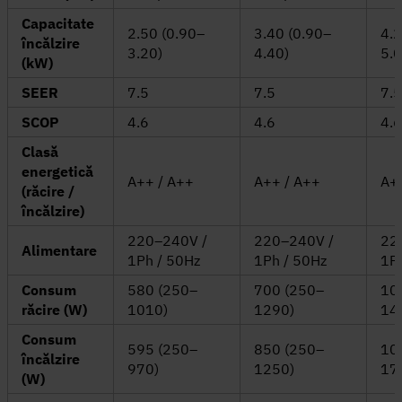
Capacitate
2.50 (0.90–
3.40 (0.90–
4.2
încălzire
3.20)
4.40)
5.0
(kW)
SEER
7.5
7.5
7.5
SCOP
4.6
4.6
4.6
Clasă
energetică
A++ / A++
A++ / A++
A+
(răcire /
încălzire)
220–240V /
220–240V /
22
Alimentare
1Ph / 50Hz
1Ph / 50Hz
1P
Consum
580 (250–
700 (250–
10
răcire (W)
1010)
1290)
14
Consum
595 (250–
850 (250–
10
încălzire
970)
1250)
17
(W)