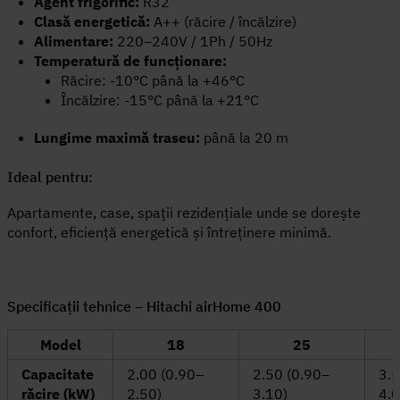
Agent frigorific:
R32
Clasă energetică:
A++ (răcire / încălzire)
Alimentare:
220–240V / 1Ph / 50Hz
Temperatură de funcționare:
Răcire: -10°C până la +46°C
Încălzire: -15°C până la +21°C
Lungime maximă traseu:
până la 20 m
Ideal pentru:
Apartamente, case, spații rezidențiale unde se dorește
confort, eficiență energetică și întreținere minimă.
Specificații tehnice – Hitachi airHome 400
Model
18
25
Capacitate
2.00 (0.90–
2.50 (0.90–
3.5
răcire (kW)
2.50)
3.10)
4.0