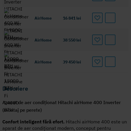
AirHome
16 841
lei
AirHome
38 550
lei
AirHome
39 450
lei
Descriere
Aparat de aer condiționat Hitachi airHome 400 Inverter
(montaj pe perete)
Confort inteligent fără efort.
Hitachi airHome 400 este un
aparat de aer condiționat modern, conceput pentru