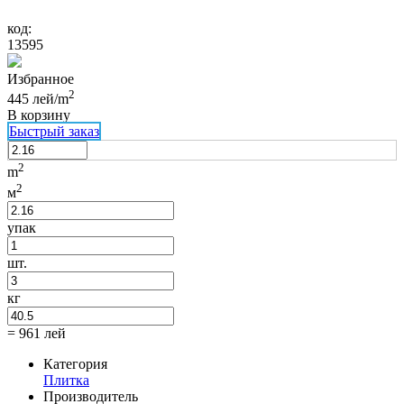
код:
13595
Избранное
2
445
лей/m
В корзину
Быстрый заказ
2
m
2
м
упак
шт.
кг
=
961
лей
Категория
Плитка
Производитель