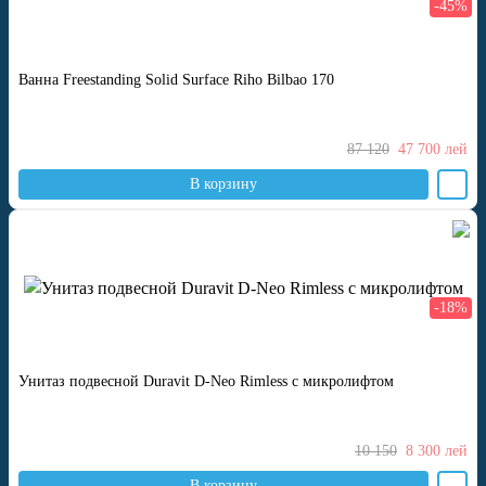
-45%
Ванна Freestanding Solid Surface Riho Bilbao 170
87 120
47 700
лей
В корзину
-18%
Унитаз подвесной Duravit D-Neo Rimless с микролифтом
10 150
8 300
лей
В корзину