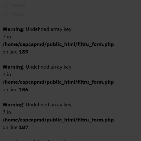
Terasa
18,7x18,7
CLEVELAND
Trepte
19,3x180
Cluny
19,5x121
Coffe
Warning
: Undefined array key
20*40
Colorado
7 in
20x120
Columbia
/home/capcapmd/public_html/filtru_form.php
on line
20x20
185
Compact
22,3X22,3
Crystal
Warning
: Undefined array key
22.3
Dahlia
7 in
22.3x22.3
DALKEY
/home/capcapmd/public_html/filtru_form.php
22.5x119.5
Denise
on line
186
22.5x90
Doge
Warning
22x25
: Undefined array key
Dolce Vita
7 in
23X120
Dolomite
/home/capcapmd/public_html/filtru_form.php
23x150
Dorcia
on line
187
24*151
Draft
300x100
Dreamy