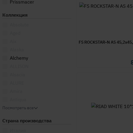
Prissmacer
Коллекция
Absolute
Aged
Aix
FS ROCKSTAR-N AS 45,2x45
Alaska
Alchemy
ALLISON
Alsacia
ALURE
Amira
Antiqua
Aramis
Посмотреть все
Arrow
Страна производства
Art
Италия
Aspen