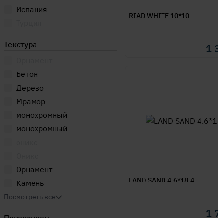
Испания
ATHOS
RIAD WHITE 10*10
Турция
Aura
Austin
Текстура
1 
Awen
Орнамент
Babylon
Бетон
Basaltina
Деревo
Bellagio
Мрамор
Bergamo
монохромный
Berry
монохромный
BIBURY
оникс
Black Atlantic
Oникс
Black Temp
Орнамент
Bloom
LAND SAND 4.6*18.4
Камень
Bone
Tравертин
Посмотреть все
BONN
1 
Поверхность
Boost