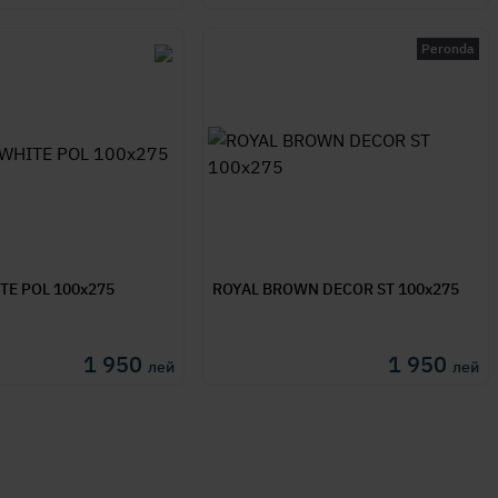
Peronda
A WHITE POL 100x275
ROYAL BROWN DECOR ST 100x275
1 950
1 950
лей
лей