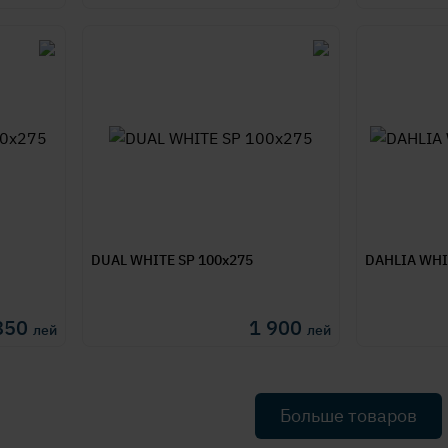
DUAL WHITE SP 100x275
DAHLI
850
1 900
лей
лей
Больше товаров