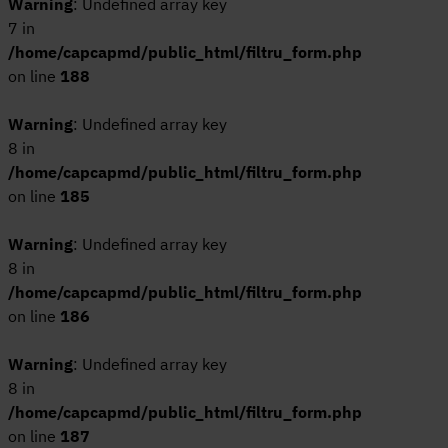
Warning
: Undefined array key
33,3x100
Dual
7 in
/home/capcapmd/public_html/filtru_form.php
33x120
Earth travertine
on line
188
33x33
East
4,6x18,4
Easton
Warning
: Undefined array key
40x80
Eden
8 in
45,2x45,2
EREBOR
/home/capcapmd/public_html/filtru_form.php
45x120
Essenza
on line
185
45x45
Everest
Warning
: Undefined array key
45x90
Fabbrica
8 in
50x120
Factor
/home/capcapmd/public_html/filtru_form.php
59,6*150
Fame
on line
186
59,6x120
Fantasy
59,6x150
Fior di bosco
Warning
: Undefined array key
8 in
59.6x120
Fiori di bosco
/home/capcapmd/public_html/filtru_form.php
5x25
Florence
on line
187
5x40
Florencia