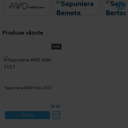
Produse văzute
AWD
Sapuniera AWD Solei 1517
56
lei
În coș