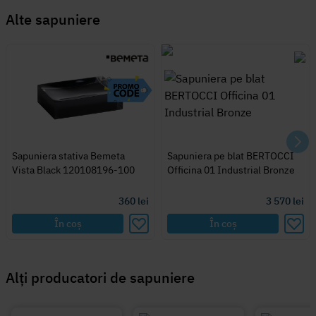
Alte
sapuniere
Sapuniera stativa Bemeta
Sapuniera pe blat BERTOCCI
Vista Black 120108196-100
Officina 01 Industrial Bronze
360
lei
3 570
lei
În coș
În coș
Alți producatori de sapuniere