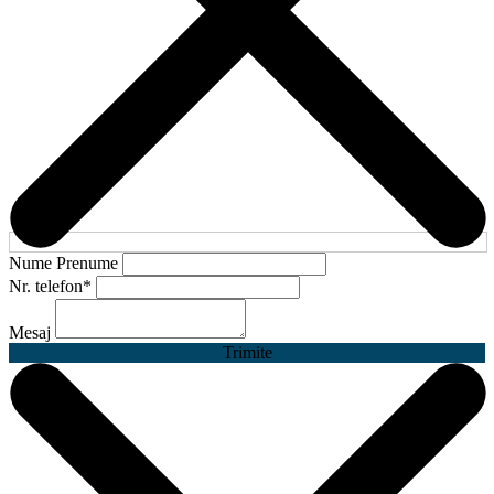
Nume Prenume
Nr. telefon
*
Mesaj
Trimite