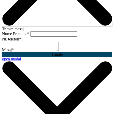
Trimite mesaj
Nume Prenume
*
Nr. telefon
*
Mesaj
*
Trimite
open modal