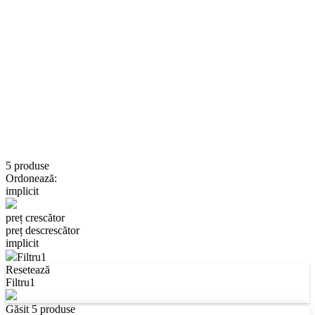
5
produse
Ordonează:
implicit
preț crescător
preț descrescător
implicit
Filtru
1
Resetează
Filtru
1
Găsit
5
produse