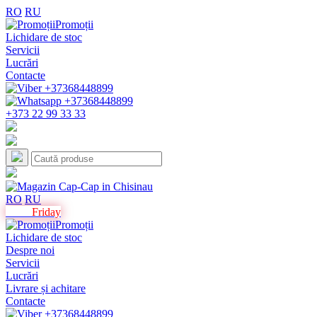
RO
RU
Promoții
Lichidare de stoc
Servicii
Lucrări
Contacte
+373 22 99 33 33
RO
RU
Black
Friday
Promoții
Lichidare de stoc
Despre noi
Servicii
Lucrări
Livrare și achitare
Contacte