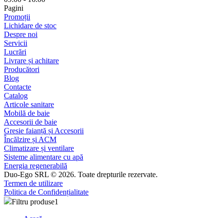
Pagini
Promoții
Lichidare de stoc
Despre noi
Servicii
Lucrări
Livrare și achitare
Producători
Blog
Contacte
Catalog
Articole sanitare
Mobilă de baie
Accesorii de baie
Gresie faianță și Accesorii
Încălzire și ACM
Climatizare și ventilare
Sisteme alimentare cu apă
Energia regenerabilă
Duo-Ego SRL © 2026. Toate drepturile rezervate.
Termen de utilizare
Politica de Confidențialitate
Filtru produse
1