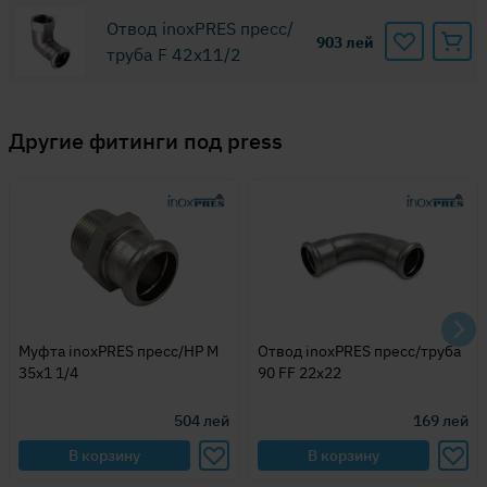
Отвод inoxPRES пресс/
903
лей
труба F 42x11/2
Другие
фитинги под press
Муфта inoxPRES пресс/НР M
Отвод inoxPRES пресс/труба
35x1 1/4
90 FF 22x22
504
лей
169
лей
В корзину
В корзину