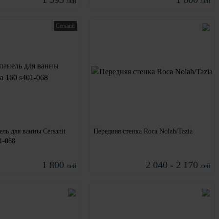
лей
лей
Cersanit
ль для ванны Cersanit
Передняя стенка Roca Nolah/Tazia
01-068
1 800
2 040 - 2 170
лей
лей