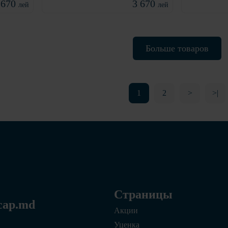
 670
3 670
лей
лей
Больше товаров
1
2
>
>|
Страницы
cap.md
Акции
Уценка