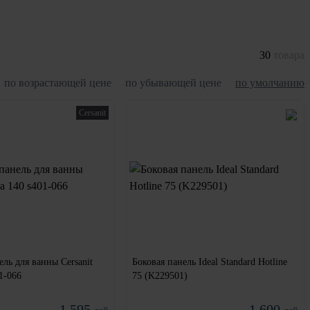
30
товара
по возрастающей цене
по убывающей цене
по умолчанию
Cersanit
ль для ванны Cersanit
Боковая панель Ideal Standard Hotline
01-066
75 (K229501)
1 595
1 600