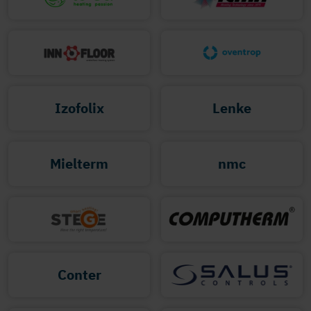
Izofolix
Lenke
Mielterm
nmc
Conter