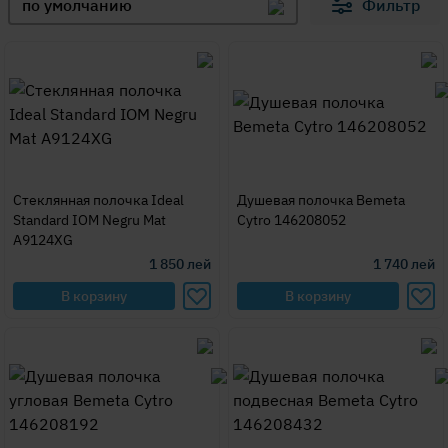
по умолчанию
Фильтр
Стеклянная полочка Ideal
Душевая полочка Bemeta
Standard IOM Negru Mat
Cytro 146208052
A9124XG
1 850
лей
1 740
лей
В корзину
В корзину