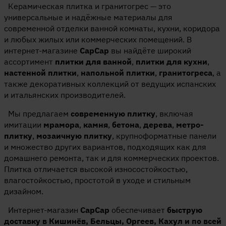
Керамическая плитка и гранитогрес — это
универсальные и надёжные материалы для
современной отделки ванной комнаты, кухни, коридора
и любых жилых или коммерческих помещений. В
интернет-магазине
CapCap
вы найдёте широкий
ассортимент
плитки для ванной
,
плитки для кухни
,
настенной плитки
,
напольной плитки
,
гранитогреса
, а
также декоративных коллекций от ведущих испанских
и итальянских производителей.
Мы предлагаем
современную плитку
, включая
имитации
мрамора
,
камня
,
бетона
,
дерева
,
метро-
плитку
,
мозаичную плитку
, крупноформатные панели
и множество других вариантов, подходящих как для
домашнего ремонта, так и для коммерческих проектов.
Плитка отличается высокой износостойкостью,
влагостойкостью, простотой в уходе и стильным
дизайном.
Интернет-магазин
CapCap
обеспечивает
быструю
доставку в Кишинёв, Бельцы, Оргеев, Кахул и по всей