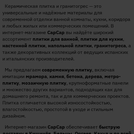
Керамическая плитка и гранитогрес — это
универсальные и надёжные материалы для
современной отделки ванной комнаты, кухни, коридора
и любых жилых или коммерческих помещений. В
интернет-магазине
CapCap
вы найдёте широкий
ассортимент
плитки для ванной
,
плитки для кухни
,
настенной плитки
,
напольной плитки
,
гранитогреса
, а
также декоративных коллекций от ведущих испанских
и итальянских производителей.
Мы предлагаем
современную плитку
, включая
имитации
мрамора
,
камня
,
бетона
,
дерева
,
метро-
плитку
,
мозаичную плитку
, крупноформатные панели
и множество других вариантов, подходящих как для
домашнего ремонта, так и для коммерческих проектов.
Плитка отличается высокой износостойкостью,
влагостойкостью, простотой в уходе и стильным
дизайном.
Интернет-магазин
CapCap
обеспечивает
быструю
доставку в Кишинёв, Бельцы, Оргеев, Кахул и по всей