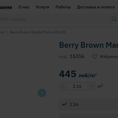
ценка
О нас
Услуги
Работы
Доставка и оплата
тка
/
Berry Brown Marble Matte 60x120
Berry Brown Ma
15316
код:
Избранн
445
лей/m
2
2
m
2
м