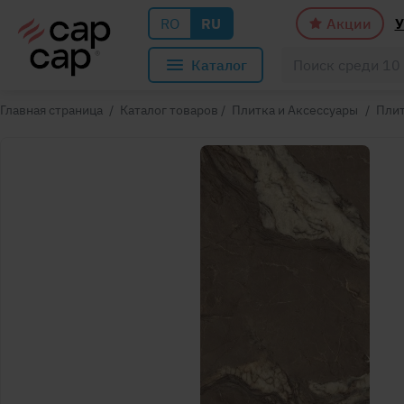
RO
RU
Акции
У
Каталог
Главная страница
/
Каталог товаров
/
Плитка и Аксессуары
/
Пли