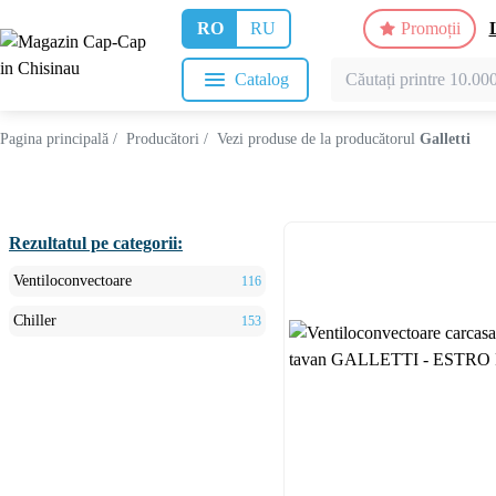
RO
RU
Promoții
Catalog
Pagina principală
/
Producători
/
Vezi produse de la producătorul
Galletti
Rezultatul pe categorii:
Ventiloconvectoare
116
Chiller
153