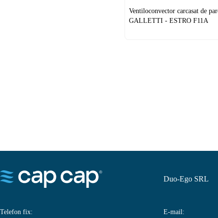
Ventiloconvector carcasat de par
GALLETTI - ESTRO F11A
Duo-Ego SRL
Telefon fix:
E-mail: