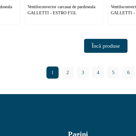
doseala
Ventiloconvector carcasat de pardoseala
Ventiloconvect
GALLETTI - ESTRO F11L
GALLETTI -
Încă produse
1
2
3
4
5
6
Pagini