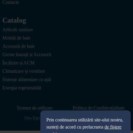
Contacte
Catalog
Articole sanitare
Mobilă de baie
Accesorii de baie
Gresie faianță și Accesorii
Încălzire și ACM
Climatizare și ventilare
Sisteme alimentare cu apă
Energia regenerabilă
Termen de utilizare
Politica de Confidențialitate
Duo-Ego SRL © 2026. Toate drepturile rezervate.
Prin continuarea utilizării site-ului nostru,
sunteți de acord cu prelucrarea
de fișiere