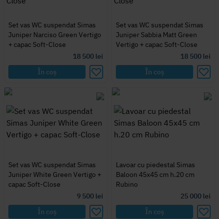
Set vas WC suspendat Simas
Set vas WC suspendat Simas
Juniper Narciso Green Vertigo
Juniper Sabbia Matt Green
+ capac Soft-Close
Vertigo + capac Soft-Close
18 500
lei
18 500
lei
În coș
În coș
Set vas WC suspendat Simas
Lavoar cu piedestal Simas
Juniper White Green Vertigo +
Baloon 45x45 cm h.20 cm
capac Soft-Close
Rubino
9 500
lei
25 000
lei
În coș
În coș