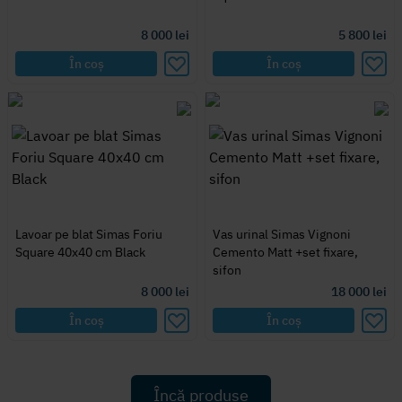
8 000
lei
5 800
lei
În coș
În coș
Lavoar pe blat Simas Foriu
Vas urinal Simas Vignoni
Square 40x40 cm Black
Cemento Matt +set fixare,
sifon
8 000
lei
18 000
lei
În coș
În coș
Încă produse