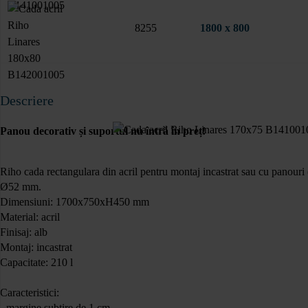
8255
1800 x 800
Descriere
Panou decorativ și suportul nu întră în preț!
Riho cada rectangulara din acril pentru montaj incastrat sau cu panouri (f
Ø52 mm.
Dimensiuni: 1700x750xH450 mm
Material: acril
Finisaj: alb
Montaj: incastrat
Capacitate: 210 l
Caracteristici:
- margine subtire de 1 cm