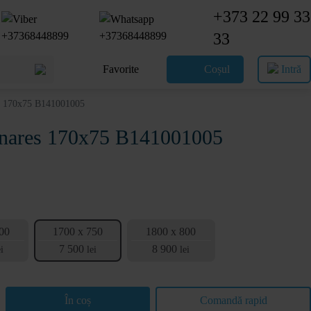
+373 22 99 33
33
Favorite
Coșul
Intră
es 170x75 B141001005
Linares 170x75 B141001005
00
1700 x 750
1800 x 800
7 500
8 900
i
lei
lei
În coș
Comandă rapid