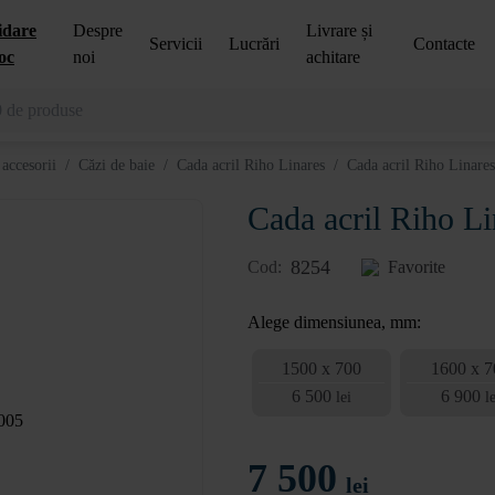
idare
Despre
Livrare și
Servicii
Lucrări
Contacte
oc
noi
achitare
 accesorii
/
Căzi de baie
/
Cada acril Riho Linares
/
Cada acril Riho Linar
Cada acril Riho 
8254
Cod:
Favorite
Alege dimensiunea, mm:
1500 x 700
1600 x 7
6 500
6 900
lei
le
7 500
lei