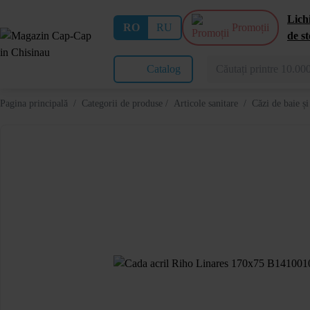
Lich
RO
RU
Promoții
de st
Catalog
Pagina principală
/
Categorii de produse
/
Articole sanitare
/
Căzi de baie și