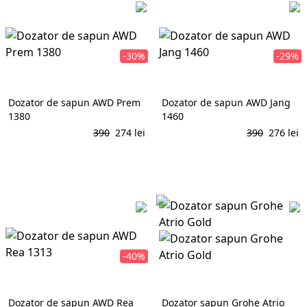
-30%
-29%
Dozator de sapun AWD Prem
Dozator de sapun AWD Jang
1380
1460
390
274
lei
390
276
lei
În coș
În coș
-40%
Dozator de sapun AWD Rea
Dozator sapun Grohe Atrio