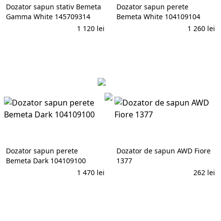
Dozator sapun stativ Bemeta
Dozator sapun perete
Gamma White 145709314
Bemeta White 104109104
1 120
lei
1 260
lei
În coș
În coș
AWD
Dozator sapun perete
Dozator de sapun AWD Fiore
Bemeta Dark 104109100
1377
1 470
lei
262
lei
În coș
În coș