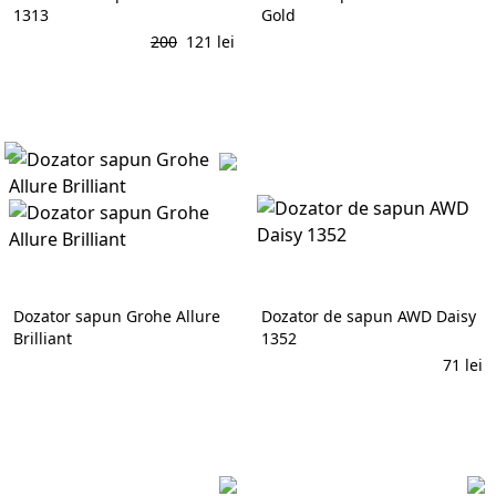
1313
Gold
200
121
lei
La comandă
În coș
AWD
Dozator sapun Grohe Allure
Dozator de sapun AWD Daisy
Brilliant
1352
71
lei
La comandă
În coș