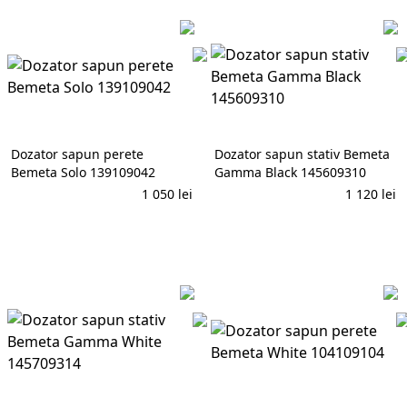
Dozator sapun perete
Dozator sapun stativ Bemeta
Bemeta Solo 139109042
Gamma Black 145609310
1 050
lei
1 120
lei
În coș
În coș