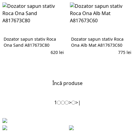
Dozator sapun stativ Roca
Dozator sapun stativ Roca
Ona Sand A817673C80
Ona Alb Mat A817673C60
620
lei
775
lei
În coș
În coș
Încă produse
1
>
>|