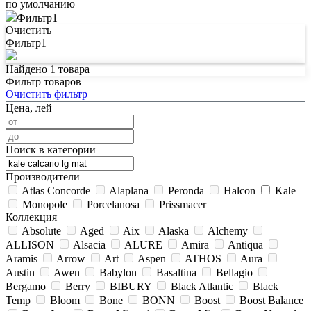
по умолчанию
Фильтр
1
Очистить
Фильтр
1
Найдено
1
товара
Фильтр товаров
Очистить фильтр
Цена, лей
Поиск в категории
Производители
Atlas Concorde
Alaplana
Peronda
Halcon
Kale
Monopole
Porcelanosa
Prissmacer
Коллекция
Absolute
Aged
Aix
Alaska
Alchemy
ALLISON
Alsacia
ALURE
Amira
Antiqua
Aramis
Arrow
Art
Aspen
ATHOS
Aura
Austin
Awen
Babylon
Basaltina
Bellagio
Bergamo
Berry
BIBURY
Black Atlantic
Black
Temp
Bloom
Bone
BONN
Boost
Boost Balance