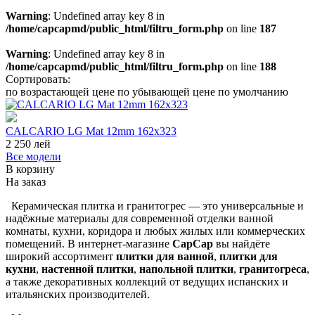
Warning
: Undefined array key 8 in
/home/capcapmd/public_html/filtru_form.php
on line
187
Warning
: Undefined array key 8 in
/home/capcapmd/public_html/filtru_form.php
on line
188
Сортировать:
по возрастающей цене
по убывающей цене
по умолчанию
CALCARIO LG Mat 12mm 162x323
2 250
лей
Все модели
В корзину
На заказ
Керамическая плитка и гранитогрес — это универсальные и
надёжные материалы для современной отделки ванной
комнаты, кухни, коридора и любых жилых или коммерческих
помещений. В интернет-магазине
CapCap
вы найдёте
широкий ассортимент
плитки для ванной
,
плитки для
кухни
,
настенной плитки
,
напольной плитки
,
гранитогреса
,
а также декоративных коллекций от ведущих испанских и
итальянских производителей.