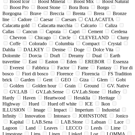
Boost Icor
Boost Mineral
Boost Mix
Boost Natural
Boost Pro
Boost Stone
Bora Bora
Borgo
Borgogna
Brave
Breccia
Brenta
Brera
Bronze
line
Cadore
Caesar
Caesars
CALACATTA
Calacatta gold
Calacatta macchia
Calcario
Caliza
Callas
Cancun
Capraia
Capri
Cement
Cerdena
Chevron
Chicago
Circle
CLEVELAND
Cluny
Coffe
Colorado
Columbia
Compact
Crystal
Dahlia
DALKEY
Denise
Doge
Dolce Vita
Dolomite
Dorcia
Draft
Dreamy
Dual
Earth
travertine
East
Easton
Eden
EREBOR
Essenza
Everest
Fabbrica
Factor
Fame
Fantasy
Fior di
bosco
Fiori di bosco
Florence
Florencia
FS Tradition
brick
Garden
Gent
GEO
Giza
Glem
Gobi
Golden
Golden hour
Grain
Ground
GV. Native
GV.LAB
GV.Lab.Sense
GV.Lab.Stone
Halley
Hardy
Haven
Heartwood
Heraklia
Heritage
Highway
Hued
Hued off white
ICE
Ikon
ILLUSION
Image
Impact
Imperium
Industrial
Infinity
Innovation
Intonaco
JOHNSTONE
Jonico
Kapital
LAB.Sena
LAB.Stone
Labuan
Lace
Lagoon
Land
Leaves
LECCO
Leeds
Lime
Limestone
Lims
Linen
Linked
Log
LOMMA