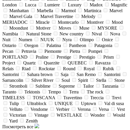
London
Lucca
Lumiere
Luxury
Madox
Magnific
Manhattan
Marbella
Marmol
Martinica
Marvel
Marvel Gala
Marvel Travertine
Melody
MERIADOC
Miracle
Montecarlo
Montiver
Mood
Moondust
Motiver
Moves
Muse
MYSORE
Namibia
Natural Stone
New country
Nival
Nova
Nuit
Numen
NUUK
Nyra
Olimpo
Onice
Ontario
Oregon
Palatina
Pantheon
Patagonia
Pecan
Petravia
Piemonte
Pietra
Pompei
PORTLAND
Praline
Prestige
Prestigio
Prism
Project
Quartz
Quarzite
QUEBEC
Ravazza
Relais
Riad
Rockstar
Round
Royal
Rubik
Santorini
Sahara brown
Saja
San Remo
Santorini
Sarrancolin
Silver River
Soul
Spirit
Stella
Stone
Stromboli
Sublime
Supreme
Tailor
Tanzania
Taranto
Tektonis
Tempo
Terra
The rock
TIMELESS
TOSCANA
Travertino
Treccia
Trevi
Tulip
Ultrablock
UNIQUE
Uptown
Val di susa
Velluto
Vendome
Verbier
Verona
Versa
Vest
Victorian
Vintage
WESTLAKE
Wonder
Would
Yard
Zenith
Посмотреть все