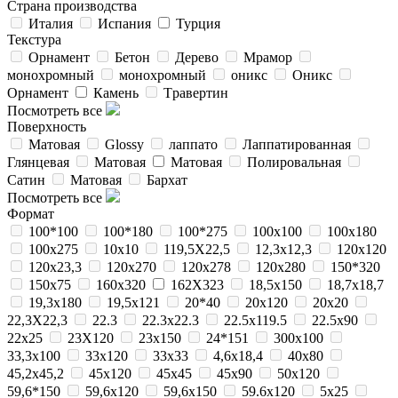
Страна производства
Италия
Испания
Турция
Текстура
Орнамент
Бетон
Деревo
Мрамор
монохромный
монохромный
оникс
Oникс
Орнамент
Камень
Tравертин
Посмотреть все
Поверхность
Матовая
Glossy
лаппато
Лаппатированная
Глянцевая
Матовая
Матовая
Полировальная
Сатин
Матовая
Бархат
Посмотреть все
Формат
100*100
100*180
100*275
100x100
100x180
100x275
10x10
119,5X22,5
12,3x12,3
120x120
120x23,3
120x270
120x278
120x280
150*320
150x75
160x320
162X323
18,5x150
18,7x18,7
19,3x180
19,5x121
20*40
20x120
20x20
22,3X22,3
22.3
22.3x22.3
22.5x119.5
22.5x90
22x25
23X120
23x150
24*151
300x100
33,3x100
33x120
33x33
4,6x18,4
40x80
45,2x45,2
45x120
45x45
45x90
50x120
59,6*150
59,6x120
59,6x150
59.6x120
5x25