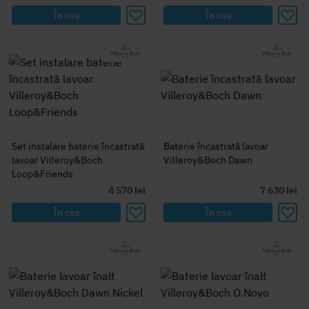
În coș
În coș
Set instalare baterie încastrată
Baterie încastrată lavoar
lavoar Villeroy&Boch
Villeroy&Boch Dawn
Loop&Friends
4 570
lei
7 630
lei
În coș
În coș