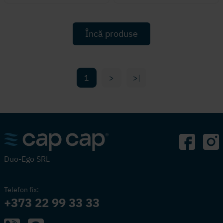
Încă produse
1
>
>|
Duo-Ego SRL
Telefon fix:
+373 22 99 33 33