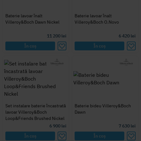
Baterie lavoar înalt
Baterie lavoar înalt
Villeroy&Boch Dawn Nickel
Villeroy&Boch O.Novo
11 200
lei
6 420
lei
În coș
În coș
Set instalare baterie încastrată
Baterie bideu Villeroy&Boch
lavoar Villeroy&Boch
Dawn
Loop&Friends Brushed Nickel
6 900
lei
7 630
lei
În coș
În coș