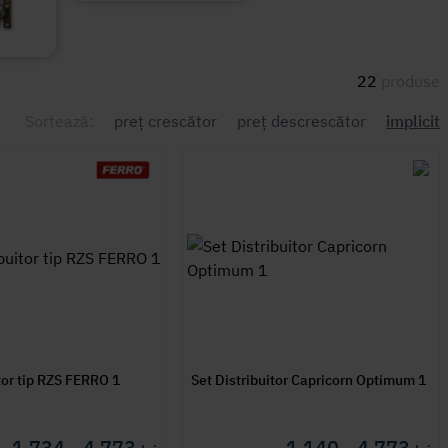
22
produse
Sortează:
preț crescător
preț descrescător
implicit
Set Distribuitor tip RZS FERRO 1
Set Distribuitor Capricorn Optimum 1
1 734 - 4 773
1 140 - 4 773