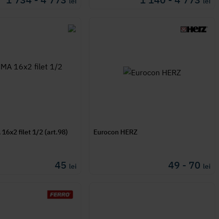
lei
lei
6x2 filet 1/2 (art.98)
Eurocon HERZ
45
49 - 70
lei
lei