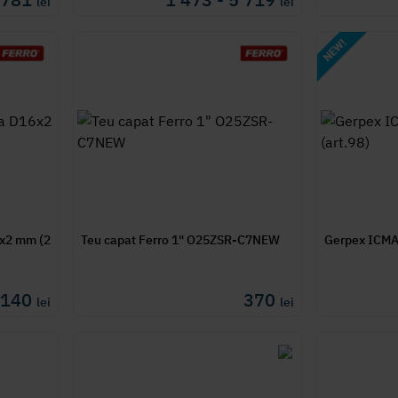
lei
lei
6x2 mm (2
Teu capat Ferro 1" O25ZSR-C7NEW
Gerpex ICMA 1
140
370
lei
lei