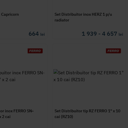
t Capricorn
Set Distribuitor inox HERZ 1 p/u
radiator
664
1 939 - 4 657
lei
lei
itor inox FERRO SN-
Set Distribuitor tip RZ FERRO 1" x 10
 2 cai
cai (RZ10)