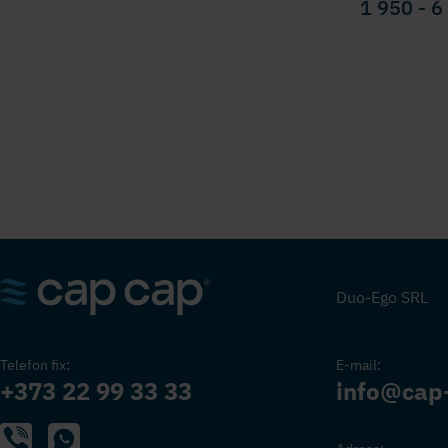
1 950 - 
Duo-Ego SRL
Telefon fix:
E-mail:
+373 22 99 33 33
info@cap