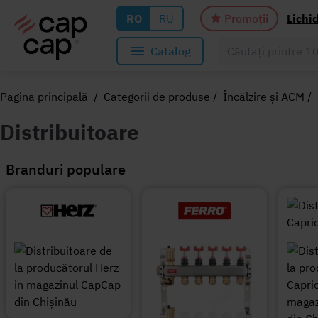
RO
RU
Promoții
Lichi
Catalog
Pagina principală
/
Categorii de produse
/
Încălzire și ACM
/
Distribuitoare
Branduri populare