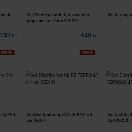
 ventil
Set 2 buc excentric 1 pt. racordare
Set teu capa
grup amestec Ferro MR-SET
 719
410
lei
lei
SN-RZPS 1
Set Distribuitor tip RZ FERRO 1" x 4
Set Distribu
cai (RZ04)
RZPU02S 1" x