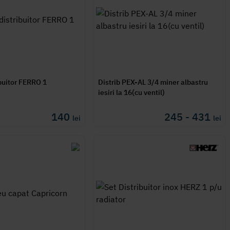
ibuitor FERRO 1
Distrib PEX-AL 3/4 miner albastru
iesiri la 16(cu ventil)
140
245 - 431
lei
lei