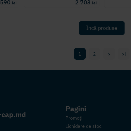
6 590
2 703
lei
lei
Încă produse
1
2
>
>|
Pagini
-cap.md
Promoții
Lichidare de stoc