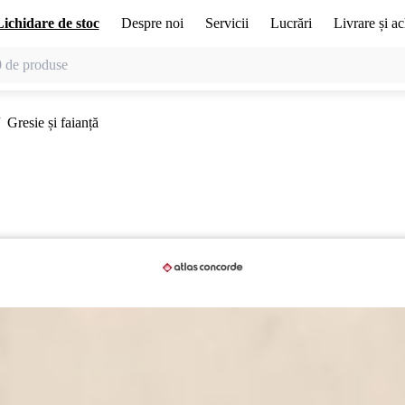
Lichidare de stoc
Despre noi
Servicii
Lucrări
Livrare și ac
Gresie și faianță