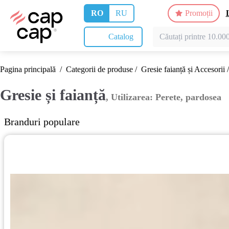
RO
RU
Promoții
Catalog
Pagina principală
/
Categorii de produse
/
Gresie faianță și Accesorii
/
Gresie și faianță
, Utilizarea: Perete, pardosea
Branduri populare