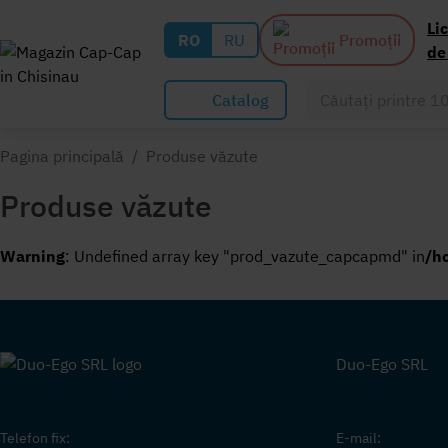
Li
RO
RU
Promoții
de
Catalog
Pagina principală
/
Produse văzute
Produse văzute
Warning
: Undefined array key "prod_vazute_capcapmd" in
/h
Duo-Ego SRL
Telefon fix:
E-mail: