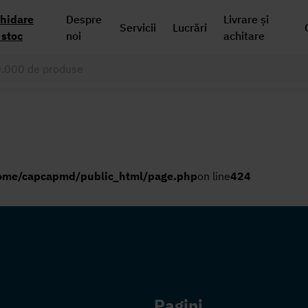
chidare
Despre
Livrare și
Servicii
Lucrări
 stoc
noi
achitare
ome/capcapmd/public_html/page.php
on line
424
Pagini