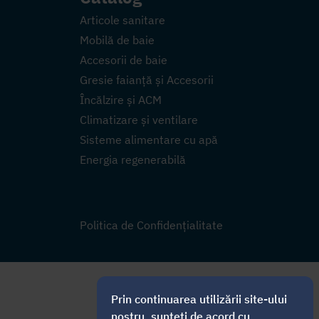
Articole sanitare
Mobilă de baie
Accesorii de baie
Gresie faianță și Accesorii
Încălzire și ACM
Climatizare și ventilare
Sisteme alimentare cu apă
Energia regenerabilă
Politica de Confidențialitate
Prin continuarea utilizării site-ului
nostru, sunteți de acord cu