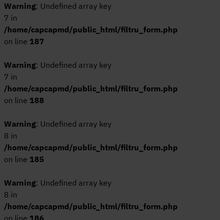
Warning
22x25
: Undefined array key
Dolce Vita
7 in
23X120
Dolomite
/home/capcapmd/public_html/filtru_form.php
23x150
Dorcia
on line
187
24*151
Draft
300x100
Dreamy
Warning
: Undefined array key
33,3x100
Dual
7 in
/home/capcapmd/public_html/filtru_form.php
33x120
Earth travertine
on line
188
33x33
East
4,6x18,4
Easton
Warning
: Undefined array key
40x80
Eden
8 in
45,2x45,2
EREBOR
/home/capcapmd/public_html/filtru_form.php
45x120
Essenza
on line
185
45x45
Everest
Warning
: Undefined array key
45x90
Fabbrica
8 in
50x120
Factor
/home/capcapmd/public_html/filtru_form.php
59,6*150
Fame
on line
186