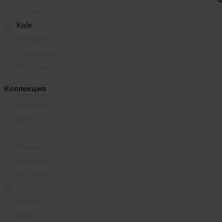
Halcon
Kale
Monopole
Porcelanosa
Prissmacer
Коллекция
Absolute
Aged
Aix
Alaska
Alchemy
ALLISON
Alsacia
ALURE
Amira