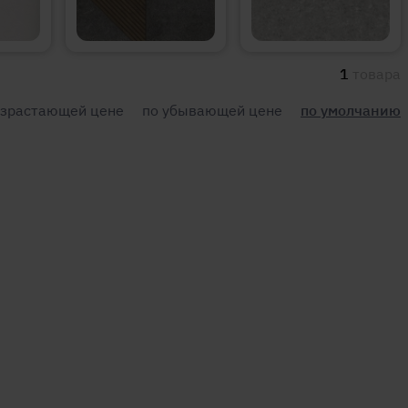
1
товара
озрастающей цене
по убывающей цене
по умолчанию