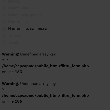
фасад
150*320
Cement
Напольная
150x75
Cerdena
Напольная, фасад
160x320
Chevron
Настенная
162X323
Chicago
Настенная, напольная
18,5x150
Circle
Terasa
18,7x18,7
CLEVELAND
Trepte
19,3x180
Cluny
19,5x121
Coffe
Warning
: Undefined array key
20*40
Colorado
7 in
20x120
Columbia
/home/capcapmd/public_html/filtru_form.php
on line
20x20
185
Compact
22,3X22,3
Crystal
Warning
: Undefined array key
22.3
Dahlia
7 in
22.3x22.3
DALKEY
/home/capcapmd/public_html/filtru_form.php
22.5x119.5
Denise
on line
186
22.5x90
Doge