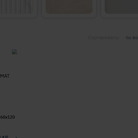
Сортировать:
по в
 60x120
445