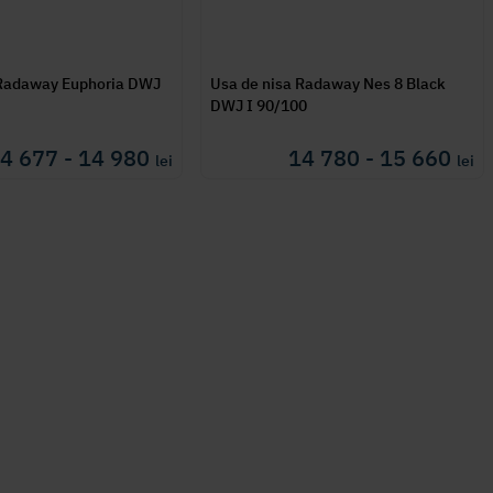
 Radaway Euphoria DWJ
Usa de nisa Radaway Nes 8 Black
DWJ I 90/100
4 677 - 14 980
14 780 - 15 660
lei
lei