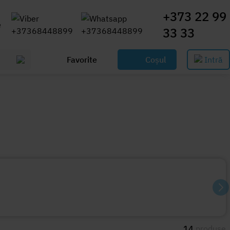
+373 22 99
e
33 33
Favorite
Coșul
Intră
14
produse