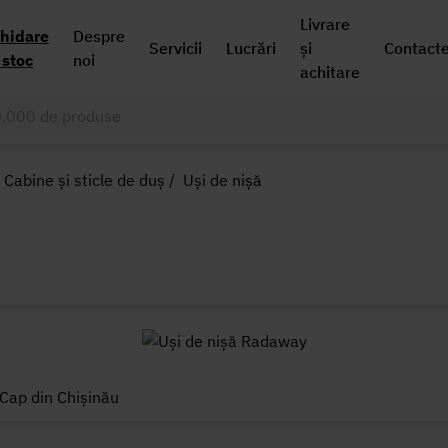
Livrare
chidare
Despre
Servicii
Lucrări
și
Contact
 stoc
noi
achitare
Cabine și sticle de duș
/
Uși de nișă