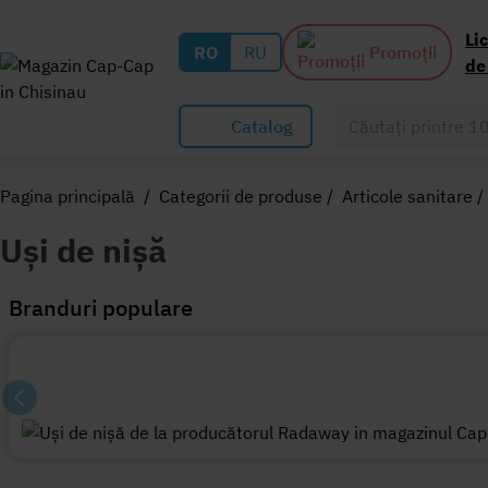
Li
RO
RU
Promoții
de
Catalog
Pagina principală
/
Categorii de produse
/
Articole sanitare
/
Uși de nișă
Branduri populare