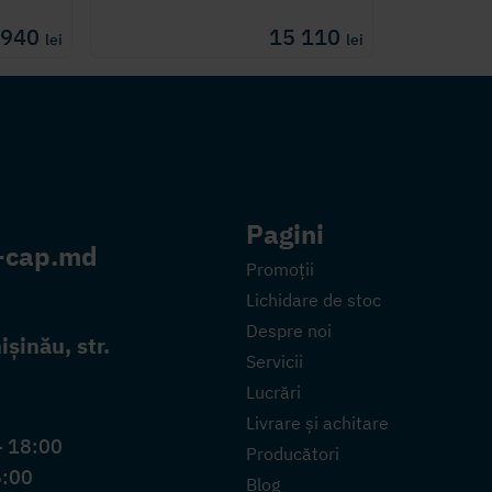
 940
15 110
lei
lei
Pagini
-cap.md
Promoții
Lichidare de stoc
Despre noi
șinău, str.
Servicii
Lucrări
Livrare și achitare
- 18:00
Producători
6:00
Blog