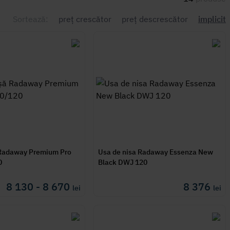
Sortează:
preț crescător
preț descrescător
implicit
 Radaway Premium Pro
Usa de nisa Radaway Essenza New
0
Black DWJ 120
8 130 - 8 670
8 376
lei
lei