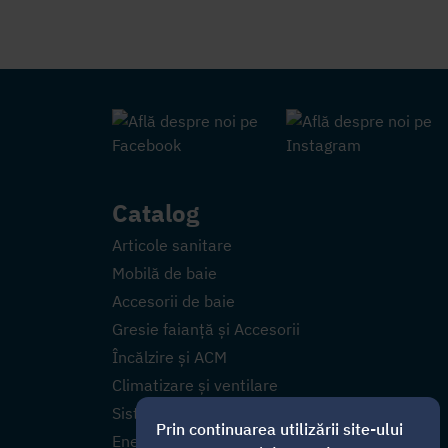
Catalog
Articole sanitare
Mobilă de baie
Accesorii de baie
Gresie faianță și Accesorii
Încălzire și ACM
Climatizare și ventilare
Sisteme alimentare cu apă
Prin continuarea utilizării site-ului
Energia regenerabilă