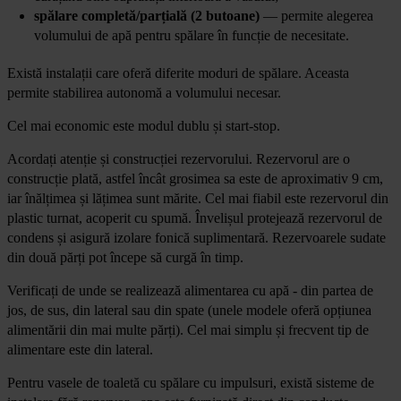
spălare completă/parțială (2 butoane)
— permite alegerea
volumului de apă pentru spălare în funcție de necesitate.
Există instalații care oferă diferite moduri de spălare. Aceasta
permite stabilirea autonomă a volumului necesar.
Cel mai economic este modul dublu și start-stop.
Acordați atenție și construcției rezervorului. Rezervorul are o
construcție plată, astfel încât grosimea sa este de aproximativ 9 cm,
iar înălțimea și lățimea sunt mărite. Cel mai fiabil este rezervorul din
plastic turnat, acoperit cu spumă. Învelișul protejează rezervorul de
condens și asigură izolare fonică suplimentară. Rezervoarele sudate
din două părți pot începe să curgă în timp.
Verificați de unde se realizează alimentarea cu apă - din partea de
jos, de sus, din lateral sau din spate (unele modele oferă opțiunea
alimentării din mai multe părți). Cel mai simplu și frecvent tip de
alimentare este din lateral.
Pentru vasele de toaletă cu spălare cu impulsuri, există sisteme de