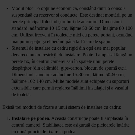
Modul bloc - o opțiune economică, constând dintr-o consolă
suspendată cu rezervor și conducte. Este destinat montării pe un
perete principal folosind șuruburi de ancorare. Dimensiuni
standard: adâncime 10-15 cm, lățime 50-60 cm, înălțime 80-100
cm. Utilizat frecvent în toaletele mici cu perete portant, ocupând
mai puțin spațiu și eliberând până la 15 cm de spațiu.
Sistemul de instalare cu cadru rigid din oțel este mai popular
deoarece nu are restricții de instalare. Poate fi amplasat lângă un
perete fix, în centrul camerei sau în spatele unui perete
despărțitor (din cărămidă, gips-carton, blocuri de spumă etc.).
Dimensiuni standard: adâncime 15-30 cm, lățime 50-60 cm,
înălțime 102-140 cm. Multe modele sunt echipate cu suporturi
extensibile care permit reglarea înălțimii instalației și a vasului
de toaletă.
Există trei moduri de fixare a unui sistem de instalare cu cadru:
Instalare pe podea
. Această construcție poate fi amplasată în
centrul camerei. Stabilitatea este asigurată de picioarele întărite
cu două puncte de fixare la podea.