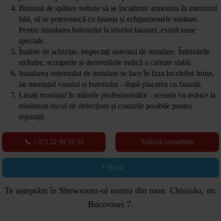
Butonul de spălare trebuie să se încadreze armonios în interiorul
băii, să se potrivească cu faianța și echipamentele sanitare.
Pentru instalarea butonului la nivelul faianței, există rame
speciale.
Înainte de achiziție, inspectați sistemul de instalare. Îmbinările
strâmbe, scurgerile și denivelările indică o calitate slabă.
Instalarea sistemului de instalare se face în faza lucrărilor brute,
iar montajul vasului și butonului - după placarea cu faianță.
Lăsați montajul în mâinile profesioniștilor - aceasta va reduce la
minimum riscul de defecțiuni și costurile posibile pentru
reparații.
📞 +373 22 99 33 33
Solicită consultație
📍 Hartă
Te așteptăm în Showroom-ul nostru din mun. Chișinău, str.
Bucovinei 7.