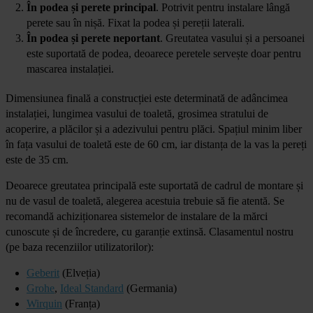
În podea și perete principal
. Potrivit pentru instalare lângă
perete sau în nișă. Fixat la podea și pereții laterali.
În podea și perete neportant
. Greutatea vasului și a persoanei
este suportată de podea, deoarece peretele servește doar pentru
mascarea instalației.
Dimensiunea finală a construcției este determinată de adâncimea
instalației, lungimea vasului de toaletă, grosimea stratului de
acoperire, a plăcilor și a adezivului pentru plăci. Spațiul minim liber
în fața vasului de toaletă este de 60 cm, iar distanța de la vas la pereți
este de 35 cm.
Deoarece greutatea principală este suportată de cadrul de montare și
nu de vasul de toaletă, alegerea acestuia trebuie să fie atentă. Se
recomandă achiziționarea sistemelor de instalare de la mărci
cunoscute și de încredere, cu garanție extinsă. Clasamentul nostru
(pe baza recenziilor utilizatorilor):
Geberit
(Elveția)
Grohe
,
Ideal Standard
(Germania)
Wirquin
(Franța)