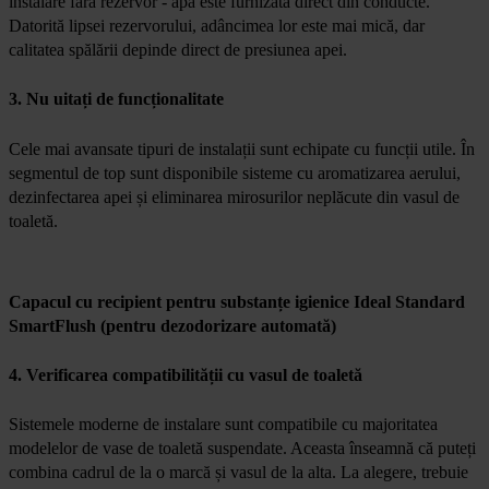
instalare fără rezervor - apa este furnizată direct din conducte.
Datorită lipsei rezervorului, adâncimea lor este mai mică, dar
calitatea spălării depinde direct de presiunea apei.
3. Nu uitați de funcționalitate
Cele mai avansate tipuri de instalații sunt echipate cu funcții utile. În
segmentul de top sunt disponibile sisteme cu aromatizarea aerului,
dezinfectarea apei și eliminarea mirosurilor neplăcute din vasul de
toaletă.
Capacul cu recipient pentru substanțe igienice Ideal Standard
SmartFlush (pentru dezodorizare automată)
4. Verificarea compatibilității cu vasul de toaletă
Sistemele moderne de instalare sunt compatibile cu majoritatea
modelelor de vase de toaletă suspendate. Aceasta înseamnă că puteți
combina cadrul de la o marcă și vasul de la alta. La alegere, trebuie