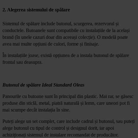
2. Alegerea sistemului de spălare
Sistemul de spălare include butonul, scurgerea, rezervorul și
conductele. Butoanele sunt compatibile cu instalațiile de la același
brand (în unele cazuri doar din aceeași colecție). O modelă poate
avea mai multe opțiuni de culori, forme și finisaje.
În instalațiile joase, există opțiunea de a instala butonul de spălare
frontal sau deasupra.
Butonul de spălare Ideal Standard Oleas
Panourile cu butoane sunt în principal din plastic. Mai rar, se găsesc
produse din sticlă, metal, piatră naturală și lemn, care uneori pot fi
mai scumpe decât instalația în sine.
Puteți alege un set complet, care include cadrul și butonul, sau puteți
alege butonul cu tipul de control și designul dorit, iar apoi
achiziționați sistemul de instalare recomandat de producător.