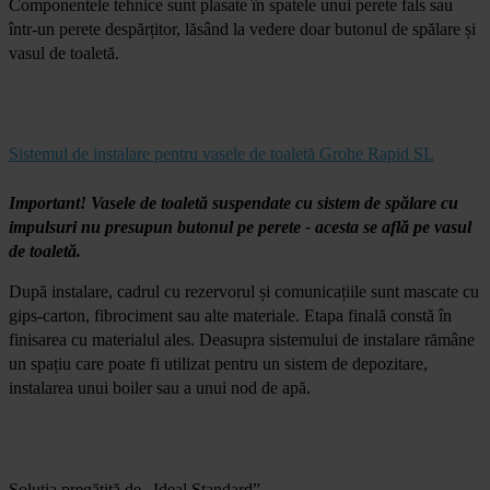
Componentele tehnice sunt plasate în spatele unui perete fals sau
într-un perete despărțitor, lăsând la vedere doar butonul de spălare și
vasul de toaletă.
Sistemul de instalare pentru vasele de toaletă Grohe Rapid SL
Important! Vasele de toaletă suspendate cu sistem de spălare cu
impulsuri nu presupun butonul pe perete - acesta se află pe vasul
de toaletă.
După instalare, cadrul cu rezervorul și comunicațiile sunt mascate cu
gips-carton, fibrociment sau alte materiale. Etapa finală constă în
finisarea cu materialul ales. Deasupra sistemului de instalare rămâne
un spațiu care poate fi utilizat pentru un sistem de depozitare,
instalarea unui boiler sau a unui nod de apă.
Soluția pregătită de „Ideal Standard”