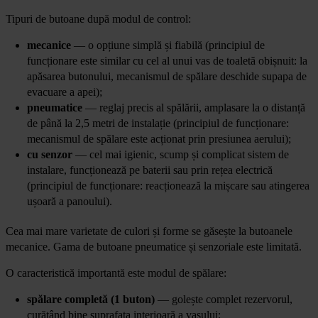
Tipuri de butoane după modul de control:
mecanice
— o opțiune simplă și fiabilă (principiul de
funcționare este similar cu cel al unui vas de toaletă obișnuit: la
apăsarea butonului, mecanismul de spălare deschide supapa de
evacuare a apei);
pneumatice
— reglaj precis al spălării, amplasare la o distanță
de până la 2,5 metri de instalație (principiul de funcționare:
mecanismul de spălare este acționat prin presiunea aerului);
cu
senzor
— cel mai igienic, scump și complicat sistem de
instalare, funcționează pe baterii sau prin rețea electrică
(principiul de funcționare: reacționează la mișcare sau atingerea
ușoară a panoului).
Cea mai mare varietate de culori și forme se găsește la butoanele
mecanice. Gama de butoane pneumatice și senzoriale este limitată.
O caracteristică importantă este modul de spălare:
spălare completă (1 buton)
— golește complet rezervorul,
curățând bine suprafața interioară a vasului;