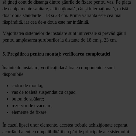
să țineți cont de distanța dintre găurile de fixare pentru vas. Pe piața
de echipamente sanitare, atât națională, cât și internațională, există
doar două standarde - 18 și 23 cm. Prima variantă este cea mai
răspândită, iar cea de-a doua este rar întâlnită.
Majoritatea sistemelor de instalare sunt universale și prevăd găuri
pentru amplasarea șuruburilor la distanțe de 18 cm și 23 cm.
5. Pregătirea pentru montaj: verificarea completației
Înainte de instalare, verificați dacă toate componentele sunt
disponibile:
cadru de montaj;
vas de toaletă suspendat cu capac;
buton de spălare;
rezervor de evacuare;
elemente de fixare.
În cazul lipsei unor elemente, acestea trebuie achiziționate separat,
acordând atenție compatibilității cu părțile principale ale sistemului