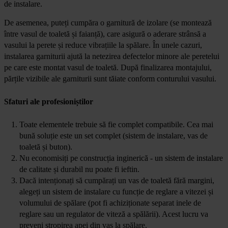
de instalare.
De asemenea, puteți cumpăra o garnitură de izolare (se montează
între vasul de toaletă și faianță), care asigură o aderare strânsă a
vasului la perete și reduce vibrațiile la spălare. În unele cazuri,
instalarea garniturii ajută la netezirea defectelor minore ale peretelui
pe care este montat vasul de toaletă. După finalizarea montajului,
părțile vizibile ale garniturii sunt tăiate conform conturului vasului.
Sfaturi ale profesioniștilor
Toate elementele trebuie să fie complet compatibile. Cea mai
bună soluție este un set complet (sistem de instalare, vas de
toaletă și buton).
Nu economisiți pe construcția inginerică - un sistem de instalare
de calitate și durabil nu poate fi ieftin.
Dacă intenționați să cumpărați un vas de toaletă fără margini,
alegeți un sistem de instalare cu funcție de reglare a vitezei și
volumului de spălare (pot fi achiziționate separat inele de
reglare sau un regulator de viteză a spălării). Acest lucru va
preveni stropirea apei din vas la spălare.