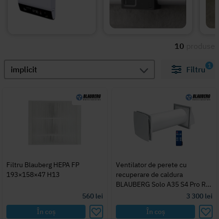
10
produse
1
implicit
Filtru
Filtru Blauberg HEPA FP
Ventilator de perete cu
193×158×47 H13
recuperare de caldura
BLAUBERG Solo A35 S4 Pro R
V.2
560
lei
3 300
lei
În coș
În coș