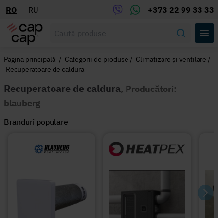
RO
RU
+373 22 99 33 33
Pagina principală
/
Categorii de produse
/
Climatizare și ventilare
/
Recuperatoare de caldura
Recuperatoare de caldura
, Producători:
blauberg
Branduri populare