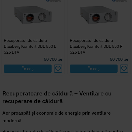
Recuperator de caldura
Recuperator de caldura
Blauberg Komfort DBE 550 L
Blauberg Komfort DBE 550 R
S25 DTV
S25 DTV
50 700
lei
50 700
lei
În coș
În coș
Recuperatoare de căldură – Ventilare cu
recuperare de căldură
Aer proaspăt și economie de energie prin ventilare
modernă
Recuperatoarele de căldură sunt soluția eficientă pentru