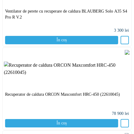
Ventilator de perete cu recuperare de caldura BLAUBERG Solo A35 S4
Pro R V.2
3 300
lei
În coș
Recuperator de caldura ORCON Maxcomfort HRC-450 (22610045)
78 900
lei
În coș