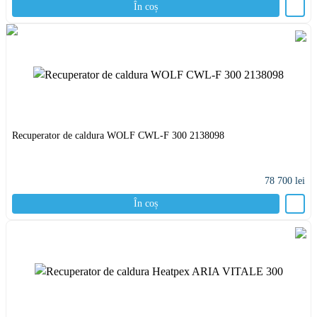
În coș
Recuperator de caldura WOLF CWL-F 300 2138098
78 700
lei
În coș