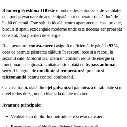
Blauberg Freshbox 110
este o unitate descentralizată de ventilație
cu aport și evacuare de aer, echipată cu recuperator de căldură de
înaltă eficiență. Este soluția ideală pentru apartamente, case private,
birouri și spații rezidențiale moderne unde este necesar aer proaspăt
constant, fără pierderi de energie.
Recuperatorul
contra-curent
asigură o eficiență de până la
93%
,
ceea ce permite păstrarea căldurii în sezonul rece și a răcorii în
sezonul cald. Motorul
EC
oferă un consum redus de energie și
funcționare silențioasă. Unitatea este dotată cu
bypass automat
,
senzori integrați de
umiditate și temperatură
, precum și
telecomandă
pentru control confortabil.
Carcasa fonoizolată din
oțel galvanizat
garantează durabilitate și un
nivel redus de zgomot, chiar și la debite maxime.
Avantaje principale:
Ventilație cu dublu flux: introducere și evacuare aer
Recuperare de căldură cu eficiență foarte ridicată