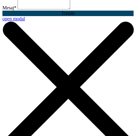
Mesaj
*
Trimite
open modal