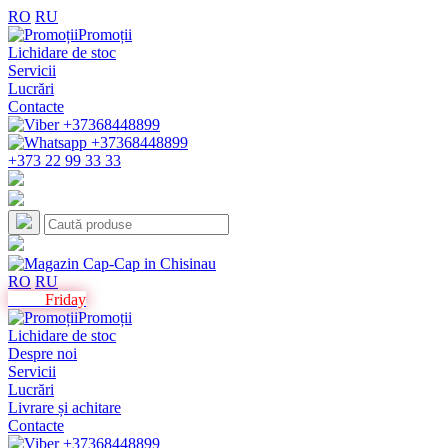
RO
RU
Promoții
Lichidare de stoc
Servicii
Lucrări
Contacte
+373 22 99 33 33
RO
RU
Black
Friday
Promoții
Lichidare de stoc
Despre noi
Servicii
Lucrări
Livrare și achitare
Contacte