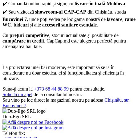
✔️ Comandă online rapid și sigur, cu
livrare în toată Moldova
✔️ Sau vizitează
showroom-ul CAP-CAP
din Chișinău, strada
Bucovinei 7
, unde poți vedea pe loc gama noastră de
lavoare
,
rame
WC
,
bideuri
și alte
accesorii sanitare esențiale
.
Cu
prețuri competitive
, stocuri actualizate și posibilitate de
cumpărare în credit
, CapCap.md este alegerea perfectă pentru
amenajarea băii tale.
La proiectarea unei băi moderne, este important să se ia în
considerare nu doar estetica, ci și funcționalitatea și eficiența în
utilizare.
Suna-ți acum la
+373 68 44 88 99
pentru consultație.
Solicită un apel
de la consultantul nostru.
Sau vino pe loc direct la magazinul nostru pe adresa
Chișinău, str.
Bucovinei 7
.
Duo-Ego SRL
Telefon fix: