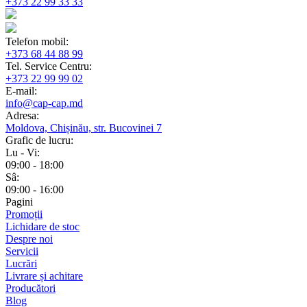
+373 22 99 33 33
Telefon mobil:
+373 68 44 88 99
Tel. Service Centru:
+373 22 99 99 02
E-mail:
info@cap-cap.md
Adresa:
Moldova, Chișinău, str. Bucovinei 7
Grafic de lucru:
Lu - Vi:
09:00 - 18:00
Sâ:
09:00 - 16:00
Pagini
Promoții
Lichidare de stoc
Despre noi
Servicii
Lucrări
Livrare și achitare
Producători
Blog