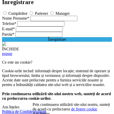
Înregistrare
Cumpărător
Partener
Manager
Nume Prenume
*
Telefon
*
E-mail
*
Parola
*
Înregistrare
ÎNCHIDE
popup
Ce este un cookie?
Cookie-urile includ: informații despre locație; sistemul de operare și
tipul browserului, limba și versiunea; și informații despre dispozitiv.
Aceste date sunt prelucrate pentru a furniza serviciile noastre și
pentru a îmbunătăți calitatea site-ului web și a serviciilor noastre.
Prin continuarea utilizării site-ului nostru web, sunteți de acord
cu prelucrarea cookie-urilor.
Prin continuarea utilizării site-ului nostru, sunteți
Am înțeles
de acord cu prelucrarea
de fișiere cookie
Politica de Confidențialitate
Am înțeles