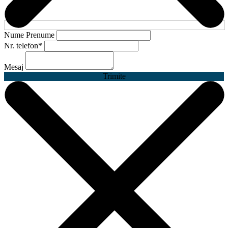
Nume Prenume
Nr. telefon
*
Mesaj
Trimite