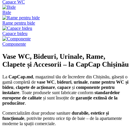
Capace WC
Bide
Rame pentru bide
Capace bideu
Componente
Vase WC, Bideuri, Urinale, Rame,
Clapete și Accesorii – la CapCap Chișinău
La
CapCap.md
, magazinul tău de încredere din Chișinău, găsești o
gamă completă de
vase WC
,
bideuri
,
urinale
,
rame pentru WC și
bideu
,
clapete de acționare
,
capace
și
componente pentru
instalare
. Toate produsele sunt fabricate conform
standardelor
europene de calitate
și sunt însoțite de
garanție extinsă de la
producător
.
Comercializăm doar produse sanitare
durabile, estetice și
funcționale
, potrivite pentru orice tip de baie – de la apartamente
moderne la spații comerciale.