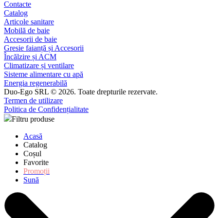
Contacte
Catalog
Articole sanitare
Mobilă de baie
Accesorii de baie
Gresie faianță și Accesorii
Încălzire și ACM
Climatizare și ventilare
Sisteme alimentare cu apă
Energia regenerabilă
Duo-Ego SRL © 2026. Toate drepturile rezervate.
Termen de utilizare
Politica de Confidențialitate
Filtru produse
Acasă
Catalog
Coșul
Favorite
Promoții
Sună