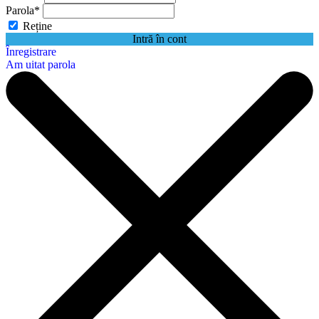
Parola
*
Reține
Intră în cont
Înregistrare
Am uitat parola