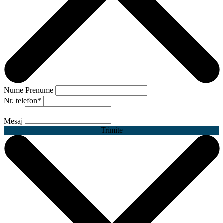
Nume Prenume
Nr. telefon
*
Mesaj
Trimite