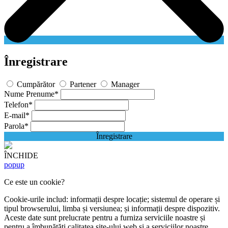
Înregistrare
Cumpărător
Partener
Manager
Nume Prenume
*
Telefon
*
E-mail
*
Parola
*
Înregistrare
ÎNCHIDE
popup
Ce este un cookie?
Cookie-urile includ: informații despre locație; sistemul de operare și
tipul browserului, limba și versiunea; și informații despre dispozitiv.
Aceste date sunt prelucrate pentru a furniza serviciile noastre și
pentru a îmbunătăți calitatea site-ului web și a serviciilor noastre.