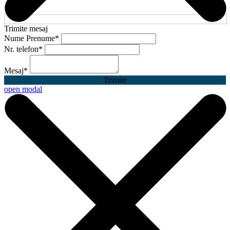
Trimite mesaj
Nume Prenume
*
Nr. telefon
*
Mesaj
*
Trimite
open modal