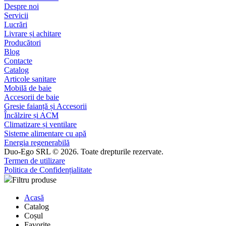
Despre noi
Servicii
Lucrări
Livrare și achitare
Producători
Blog
Contacte
Catalog
Articole sanitare
Mobilă de baie
Accesorii de baie
Gresie faianță și Accesorii
Încălzire și ACM
Climatizare și ventilare
Sisteme alimentare cu apă
Energia regenerabilă
Duo-Ego SRL © 2026. Toate drepturile rezervate.
Termen de utilizare
Politica de Confidențialitate
Filtru produse
Acasă
Catalog
Coșul
Favorite