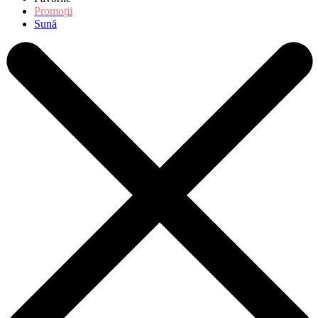
Promoții
Sună