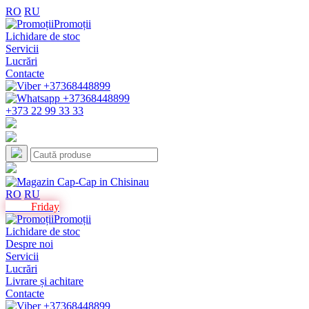
RO
RU
Promoții
Lichidare de stoc
Servicii
Lucrări
Contacte
+373 22 99 33 33
RO
RU
Black
Friday
Promoții
Lichidare de stoc
Despre noi
Servicii
Lucrări
Livrare și achitare
Contacte