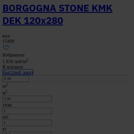
BORGOGNA STONE KMK
DEK 120x280
код:
15499
Избранное
2
1 850
лей/m
В корзину
Быстрый заказ
2
m
2
м
упак
шт.
кг