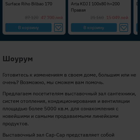
Arta KDJ I 100x80 h=200
DWJ I 100x200 Правая
д
Правая
м
M
21 160
15 049
лей
15 950
10 361
лей
В корзину
В корзину
Шоурум
Готовитесь к изменениям в своем доме, большим или не
очень? Возможно, мы сможем вам помочь.
Предлагаем посетителям выставочный зал сантехники,
систем отопления, кондиционирования и вентиляции
площадью более 5000 кв.м. для ознакомления с
новейшими и самыми продаваемыми линейками
продуктов.
Выставочный зал Cap-Cap представляет собой