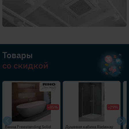
Товары
со скидкой
-29%
-35%
Душевая кабина Radaway
Дверь в нишу Radaway Arta
В