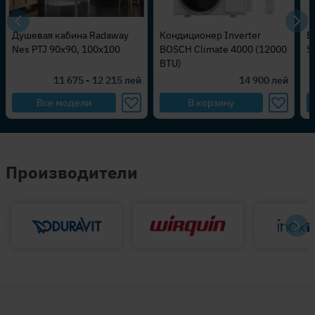
Кондиционер Inverter
Ванна Freestanding Solid
В
BOSCH Climate 4000 (12000
Surface Riho Bilbao 170
A
BTU)
с
14 900
лей
87 120
47 700
лей
В корзину
В корзину
Производители