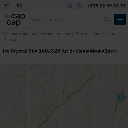
RO
RU
+373 22 99 33 33
Главная страница
/
Каталог товаров
/
Плитка и Аксессуары
/
Плитка
Ice Crystal Silk 160x320 Kit Endless(4buc=1set)