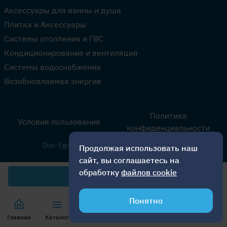
Аксессуары для ванны и душа
Плитка и Аксессуары
Системы отопления и ГВС
Кондиционирование и вентиляция
Системы водоснабжения
Возобновляемая энергия
Политика
Условия пользования
конфиденциальности
Duo-Ego SRL © 2026. Все права защищены.
Продолжая использовать наш
сайт, вы соглашаетесь на
обработку
файлов cookie
2 300
лей
Понятно
Главная
Каталог
Корзина
Избранное
Акции
Звони