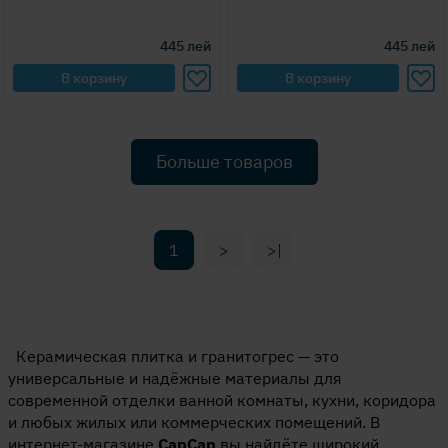
445
лей
445
лей
В корзину
В корзину
Больше товаров
1
>
>|
Керамическая плитка и гранитогрес — это
универсальные и надёжные материалы для
современной отделки ванной комнаты, кухни, коридора
и любых жилых или коммерческих помещений. В
интернет-магазине
CapCap
вы найдёте широкий