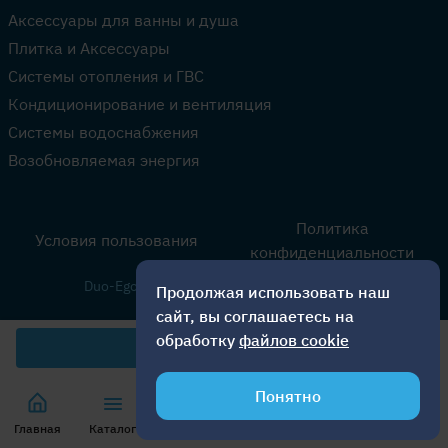
Аксессуары для ванны и душа
Плитка и Аксессуары
Системы отопления и ГВС
Кондиционирование и вентиляция
Системы водоснабжения
Возобновляемая энергия
Политика
Условия пользования
конфиденциальности
Duo-Ego SRL © 2026. Все права защищены.
Продолжая использовать наш
сайт, вы соглашаетесь на
обработку
файлов cookie
1 800
лей
Понятно
Главная
Каталог
Корзина
Избранное
Акции
Звони