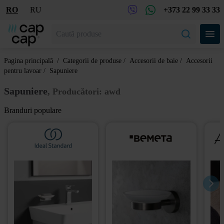
RO
RU
+373 22 99 33 33
Pagina principală
/
Categorii de produse
/
Accesorii de baie
/
Accesorii
pentru lavoar
/
Sapuniere
Sapuniere
, Producători: awd
Branduri populare