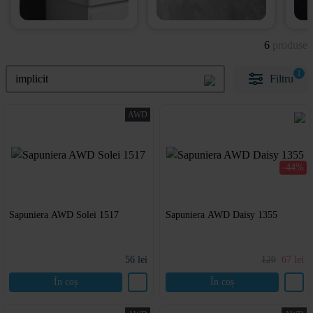
6
produse
1
implicit
Filtru
AWD
-44%
Sapuniera AWD Solei 1517
Sapuniera AWD Daisy 1355
56
lei
120
67
lei
În coș
În coș