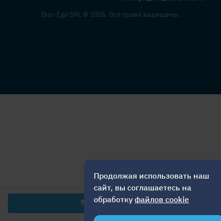
Duo-Ego SRL © 2026. Все права защищены.
Продолжая использовать наш
сайт, вы соглашаетесь на
обработку
файлов cookie
480
лей