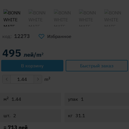
12273
код:
Избранное
495
лей/m
2
В корзину
Быстрый заказ
2
m
2
м
упак
шт.
кг
=
713
лей