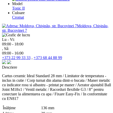
Model
Tonic II
Culoare
Cromat
Moldova, Chișinău,
str. Bucovinei 7
Lu - Vi:
09:00 - 18:00
, Sâ:
09:00 - 16:00
+373 22 99 33 33
,
+373 68 44 88 99
Descriere
Cartus ceramic Ideal Standard 28 mm / Limitator de temperatura -
inclus in cutie / Corp turnat din alama dintr-o bucata / Maner metalic
cu indicator rosu si albastru - printat pe maner / Aerator ajustabil Ball
Joint M18x1 / Ventil metalic / Racorduri flexibile G3 / 8” pentru
conectare la alimentarea cu apa / Fixare Easy-Fix / In conformitate
cu EN817
Înălțime
136 mm