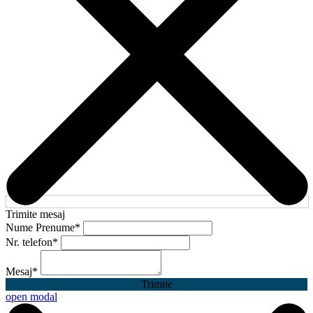
Trimite mesaj
Nume Prenume
*
Nr. telefon
*
Mesaj
*
Trimite
open modal