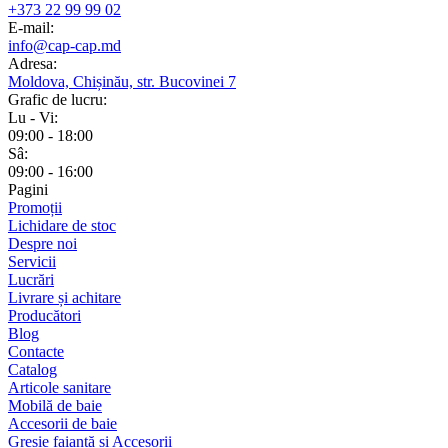
+373 22 99 99 02
E-mail:
info@cap-cap.md
Adresa:
Moldova, Chișinău, str. Bucovinei 7
Grafic de lucru:
Lu - Vi:
09:00 - 18:00
Sâ:
09:00 - 16:00
Pagini
Promoții
Lichidare de stoc
Despre noi
Servicii
Lucrări
Livrare și achitare
Producători
Blog
Contacte
Catalog
Articole sanitare
Mobilă de baie
Accesorii de baie
Gresie faianță și Accesorii