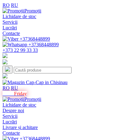
RO
RU
Promoții
Lichidare de stoc
Servicii
Lucrări
Contacte
+373 22 99 33 33
RO
RU
Black
Friday
Promoții
Lichidare de stoc
Despre noi
Servicii
Lucrări
Livrare și achitare
Contacte