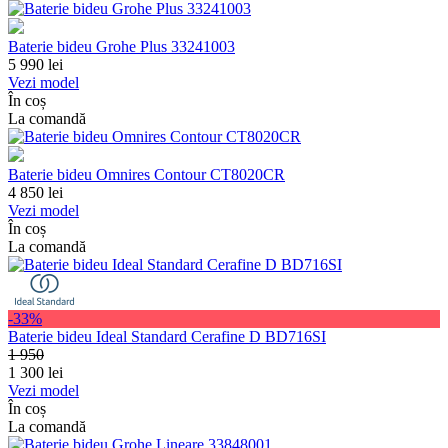
Baterie bideu Grohe Plus 33241003
5 990
lei
Vezi model
În coș
La comandă
Baterie bideu Omnires Contour CT8020CR
4 850
lei
Vezi model
În coș
La comandă
-33%
Baterie bideu Ideal Standard Cerafine D BD716SI
1 950
1 300
lei
Vezi model
În coș
La comandă