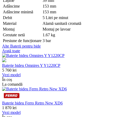
Lățime
39 mm
Adâncime
153 mm
Adâncime minimă
153 mm
Debit
5 Litri pe minut
Material
Alamă sanitară cromată
Montaj
Montaj pe lavoar
Greutate netă
1.67 kg
Presiune de funcționare
3 bar
Alte
Baterii pentru bide
Arată toate
Baterie bideu Omnires Y Y1220CP
5 760
lei
Vezi model
În coș
La comandă
Baterie bideu Ferro Retro New XD6
1 870
lei
Vezi model