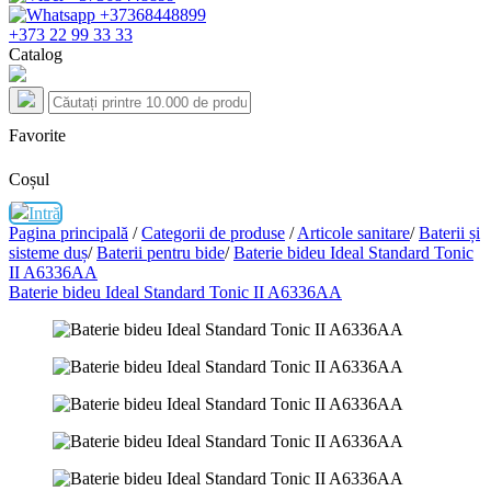
+373 22 99 33 33
Catalog
Favorite
Coșul
Intră
Pagina principală
/
Categorii de produse
/
Articole sanitare
/
Baterii și
sisteme duș
/
Baterii pentru bide
/
Baterie bideu Ideal Standard Tonic
II A6336AA
Baterie bideu Ideal Standard Tonic II A6336AA