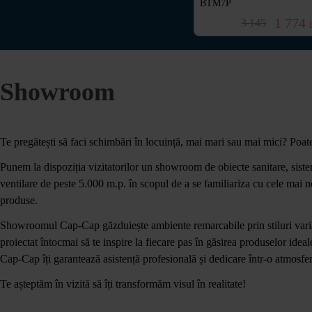
ALGEO BAG7PA
BTM7P
 114
768
1 774
960
3 145
lei
lei
Showroom
Te pregătești să faci schimbări în locuință, mai mari sau mai mici? Poat
Punem la dispoziția vizitatorilor un showroom de obiecte sanitare, sistem
ventilare de peste 5.000 m.p. în scopul de a se familiariza cu cele mai
produse.
Showroomul Cap-Cap găzduiește ambiente remarcabile prin stiluri variate
proiectat întocmai să te inspire la fiecare pas în găsirea produselor idea
Cap-Cap îți garantează asistență profesională și dedicare într-o atmosfer
Te așteptăm în vizită să îți transformăm visul în realitate!