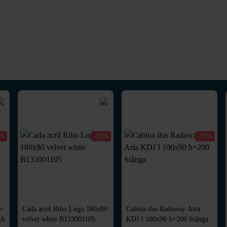
4%
-28%
-29%
(+
Cada acril Riho Lugo 180x80
Cabina dus Radaway Arta
NA
velvet whtie B133001105
KDJ I 100x90 h=200 Stânga