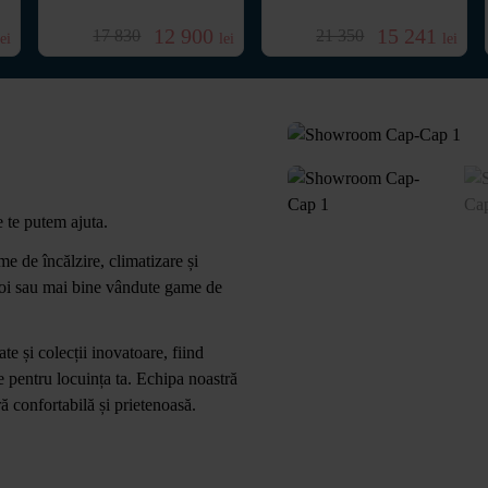
12 900
15 241
17 830
21 350
lei
lei
lei
e te putem ajuta.
e de încălzire, climatizare și
 noi sau mai bine vândute game de
 și colecții inovatoare, fiind
le pentru locuința ta. Echipa noastră
ă confortabilă și prietenoasă.