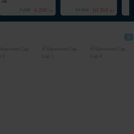
cm
4 200
10 361
7 200
15 950
lei
lei