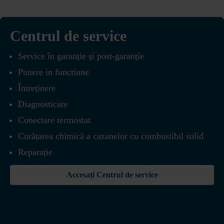
Centrul de service
Service în garanție și post-garanție
Punere in functiune
Întreținere
Diagnosticare
Conectare termostat
Curățarea chimică a cazanelor cu combustibil solid
Reparație
Accesați Centrul de service