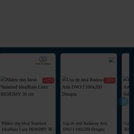
-42%
-35%
Pălărie duș Ideal Standard
Ușa de nișă Radaway Arta
Cabi
IdealRain Luxe B0385MY 30
DWJ I 100x200 Dreapta
KDJ 