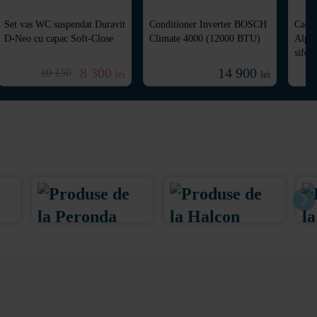
Set vas WC suspendat Duravit
Conditioner Inverter BOSCH
Cada 
D-Neo cu capac Soft-Close
Climate 4000 (12000 BTU)
Alpha
sifo
8 300
14 900
10 150
lei
lei