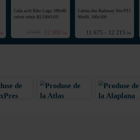
Cada acril Riho Lugo 180x80
Cabina dus Radaway Nes PTJ
velvet whtie B133001105
90x90, 100x100
12 900
11 675 - 12 215
17 830
lei
lei
lei