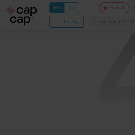
RO
RU
Promoții
Catalog