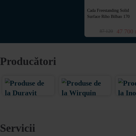
r BOSCH
Cada Freestanding Riho
Cada Freestanding Solid
0 BTU)
Alpha 170x80 (suport +
Surface Riho Bilbao 170
sifon) B092001005
 900
29 900
47 700
87 120
lei
lei
Producători
Servicii