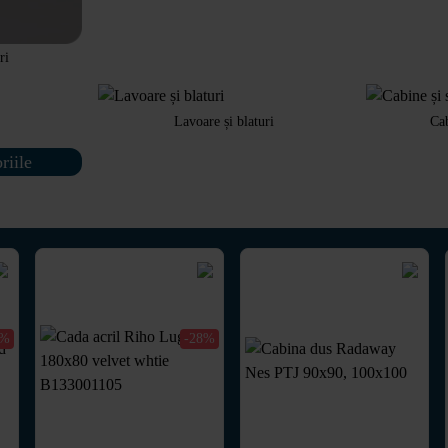
ri
Lavoare și blaturi
Cab
riile
5%
-28%