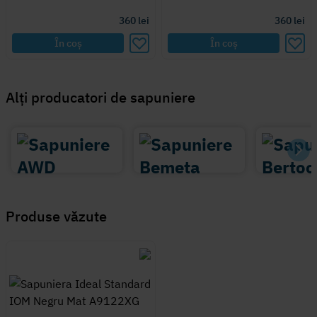
360
lei
360
lei
În coș
În coș
Alți producatori de sapuniere
Produse văzute