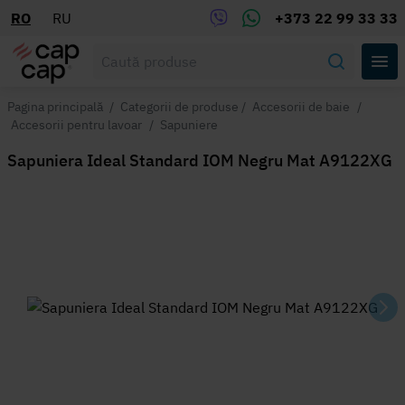
RO
RU
+373 22 99 33 33
Pagina principală
/
Categorii de produse
/
Accesorii de baie
/
Accesorii pentru lavoar
/
Sapuniere
Sapuniera Ideal Standard IOM Negru Mat A9122XG