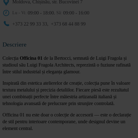
Moldova, Chișinău, str. Bucovinei 7
09:00 - 18:00
09:00 - 16:00
Lu - Vi:
, Sâ:
+373 22 99 33 33
,
+373 68 44 88 99
Descriere
Colecția
Officina 01
de la
Bertocci
, semnată de
Luigi Fragola
și
studioul său
Luigi Fragola Architects
, reprezintă o fuziune rafinată
între stilul industrial și eleganța glamour.
Inspirată din estetica atelierelor de creație, colecția pune în valoare
textura metalului și precizia detaliilor. Fiecare piesă este rezultatul
unei combinații perfecte între măiestria artizanală italiană și
tehnologia avansată de prelucrare prin strunjire controlată.
Officina 01 nu este doar o colecție de accesorii — este o declarație
de stil pentru interioare contemporane, unde designul devine un
element central.