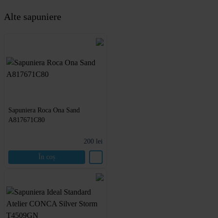
Alte
sapuniere
Sapuniera Roca Ona Sand
A817671C80
200
lei
În coș