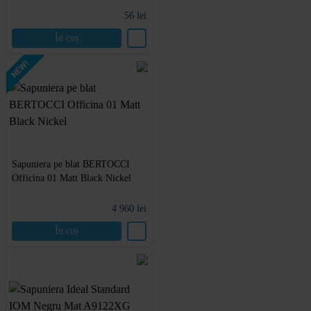
56
lei
În coș
Sapuniera pe blat BERTOCCI
Officina 01 Matt Black Nickel
4 960
lei
În coș