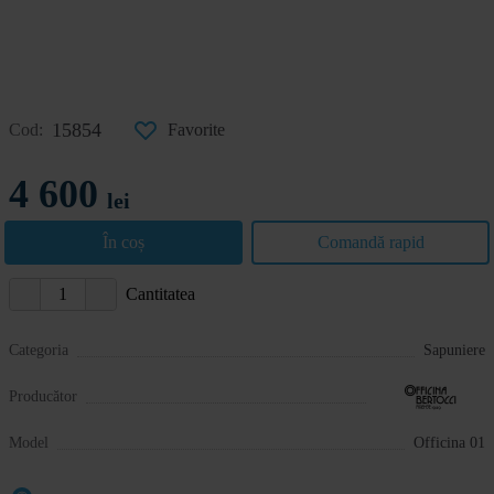
15854
Cod:
Favorite
4 600
lei
În coș
Comandă rapid
Cantitatea
Categoria
Sapuniere
Producător
Model
Officina 01